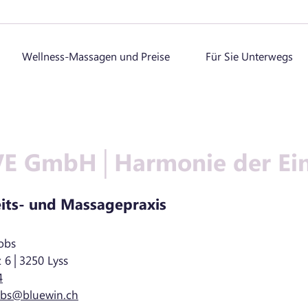
Wellness-Massagen und Preise
Für Sie Unterwegs
 GmbH│Harmonie der Ein
its- und Massagepraxis
obs
z 6│3250 Lyss
4
obs@bluewin.ch